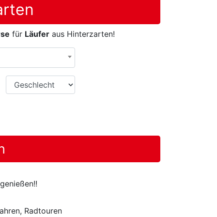
arten
rse
für
Läufer
aus Hinterzarten!
Geschlecht
n
genießen!!
ahren, Radtouren