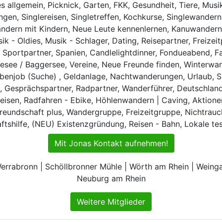
es allgemein, Picknick, Garten, FKK, Gesundheit, Tiere, Mu
n, Singlereisen, Singletreffen, Kochkurse, Singlewandern, 
ndern mit Kindern, Neue Leute kennenlernen, Kanuwandern,
ik - Oldies, Musik - Schlager, Dating, Reisepartner, Freizeit
 Sportpartner, Spanien, Candlelightdinner, Fondueabend, 
esee / Baggersee, Vereine, Neue Freunde finden, Winterwa
benjob (Suche) , Geldanlage, Nachtwanderungen, Urlaub, S
, Gesprächspartner, Radpartner, Wanderführer, Deutschland,
eisen, Radfahren - Ebike, Höhlenwandern | Caving, Aktione
Freundschaft plus, Wandergruppe, Freizeitgruppe, Nichtra
tshilfe, (NEU) Existenzgründung, Reisen - Bahn, Lokale t
Mit Jonas Kontakt aufnehmen!
rrabronn | Schöllbronner Mühle | Wörth am Rhein | Weingart
Neuburg am Rhein
Weitere Mitglieder