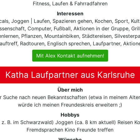
Fitness, Laufen & Fahrradfahren
Interessen
als, Joggen | Laufen, Spazieren gehen, Kochen, Sport, Kul
senschaft, Computer, Fußball, Aktionen in der Gruppe, Grill
nlernen, Pflanzen, Mountainbiken, Städtereisen, Silvesterp
Lauftreff, Radtouren, Englisch sprechen, Laufpartner, Aktio
Mit Alex Kontakt aufnehmen!
Katha Laufpartner aus Karlsruhe
Über mich
er Suche nach neuen Bekanntschaften (etwa in meinem Alter
würde ich meinen Freundeskreis erweitern ;)
Hobbys
z. B. im Schwarzwald) Joggen (ca. 8 km aktuell) Reisen K
Fremdsprachen Kino Freunde treffen
Wünsche