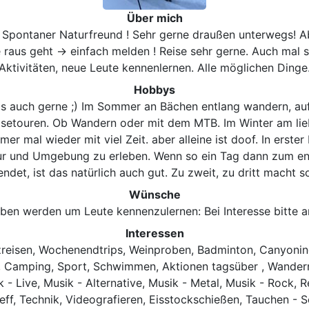
Über mich
! Spontaner Naturfreund ! Sehr gerne draußen unterwegs! Ab
e raus geht -> einfach melden ! Reise sehr gerne. Auch mal 
Aktivitäten, neue Leute kennenlernen. Alle möglichen Dinge
Hobbys
s auch gerne ;) Im Sommer an Bächen entlang wandern, auf 
etouren. Ob Wandern oder mit dem MTB. Im Winter am lie
mal wieder mit viel Zeit. aber alleine ist doof. In erster L
ur und Umgebung zu erleben. Wenn so ein Tag dann zum en
ndet, ist das natürlich auch gut. Zu zweit, zu dritt macht
Wünsche
ben werden um Leute kennenzulernen: Bei Interesse bitte a
Interessen
reisen, Wochenendtrips, Weinproben, Badminton, Canyoning,
 Camping, Sport, Schwimmen, Aktionen tagsüber , Wandern
k - Live, Musik - Alternative, Musik - Metal, Musik - Rock, 
eff, Technik, Videografieren, Eisstockschießen, Tauchen - Sc